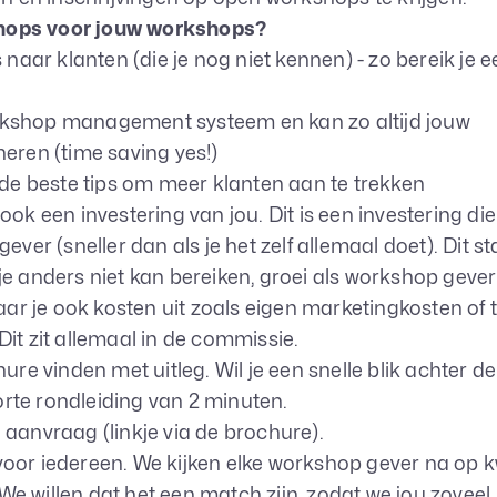
hops voor jouw workshops?
ar klanten (die je nog niet kennen) - zo bereik je e
rkshop management systeem en kan zo altijd jouw
heren (time saving yes!)
 de beste tips om meer klanten aan te trekken
ok een investering van jou. Dit is een investering die
ever (sneller dan als je het zelf allemaal doet). Dit st
je anders niet kan bereiken, groei als workshop gever
 je ook kosten uit zoals eigen marketingkosten of ti
it zit allemaal in de commissie.
chure
vinden met uitleg. Wil je een snelle blik achter de
orte rondleiding van 2 minuten
.
 aanvraag (linkje via de brochure).
oor iedereen. We kijken elke workshop gever na op kw
e willen dat het een match zijn, zodat we jou zoveel