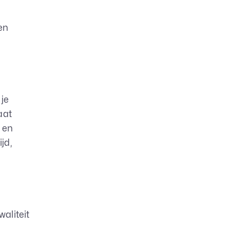
en
 je
aat
 en
jd,
aliteit