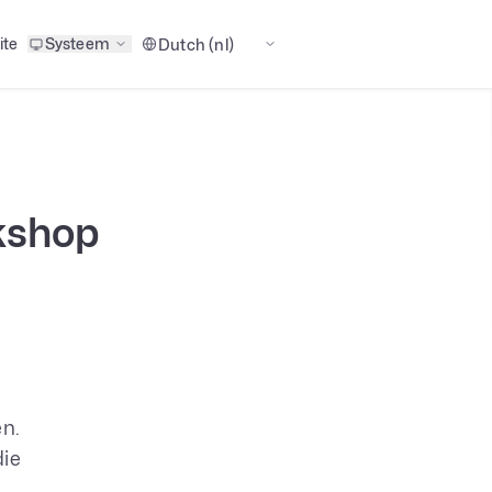
ite
Systeem
kshop
n.
die