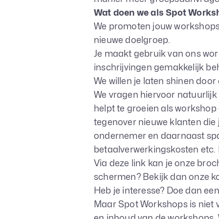
Wat doen we als Spot Works
We promoten jouw workshops na
nieuwe doelgroep.
Je maakt gebruik van ons wo
inschrijvingen gemakkelijk be
We willen je laten shinen door
We vragen hiervoor natuurlijk o
helpt te groeien als workshop g
tegenover nieuwe klanten die 
ondernemer en daarnaast spaar
betaalverwerkingskosten etc. D
Via deze
link kan je onze bro
schermen? Bekijk dan onze
k
Heb je interesse? Doe dan een
Maar Spot Workshops is niet v
en inhoud van de workshops. W